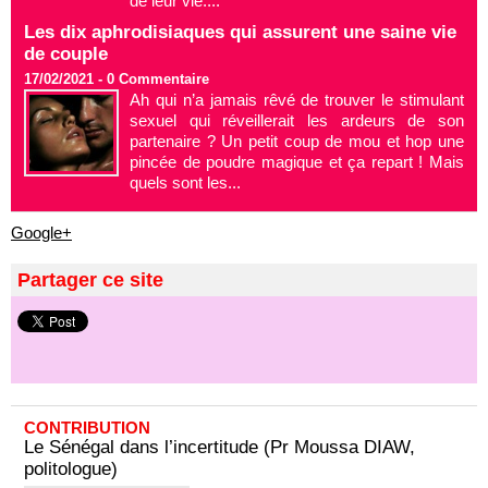
de leur vie....
Les dix aphrodisiaques qui assurent une saine vie
de couple
17/02/2021 -
0
Commentaire
Ah qui n’a jamais rêvé de trouver le stimulant
sexuel qui réveillerait les ardeurs de son
partenaire ? Un petit coup de mou et hop une
pincée de poudre magique et ça repart ! Mais
quels sont les...
Google+
Partager ce site
CONTRIBUTION
Le Sénégal dans l’incertitude (Pr Moussa DIAW,
politologue)