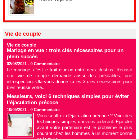
Vie de couple
Vie de couple
Mariage en vue : trois clés nécessaires pour un
plein succès
02/08/2021 -
0
Commentaire
Le mariage, c’est le trait d’union entre deux destins. Réussir
une vie de couple demande aussi des préalables, une
introspection. Ola vous donne ici les 3 clés nécessaires pour
bien réussir votre...
Messieurs, voici 6 techniques simples pour éviter
l’éjaculation précoce
10/05/2021 -
0
Commentaire
Vous souffrez d’éjaculation précoce ? Voici des
techniques simples qui vous aideront. Éjaculer
avant votre partenaire est le problème le plus
courant chez les hommes à un moment donné