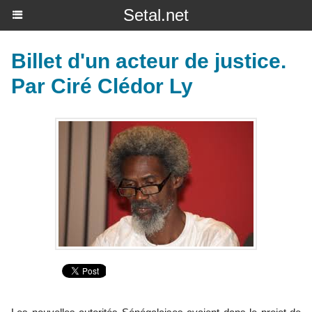
Setal.net
Billet d'un acteur de justice.
Par Ciré Clédor Ly