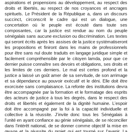
aspirations et propensions au développement, au respect des
droits et libertés, au respect de nos croyances et ancrages
spirituels. Le Président de la République a, dans un discours
succinct, circonscrit le cadre qui est un dialogue, une
concertation où le peuple est écouté dans toute ses
composantes, car la justice est rendue au nom du peuple
sénégalais sans aucune exclusion ou discrimination. Les textes
qui seront écrits après les assises de la justice systématiseront
les propositions et finiront dans les mains de professionnels
pour être sans nul doute traduits en langage juridique simple et
facilement compréhensible par le citoyen lamda, pour que ce
dernier puisse connaître ses devoirs et obligations, ses droits et
les limites de ces derniers. Le mal est certes profond et la
justice a laissé un goût amer de sa servitude, de son arrimage
et sa dépendance au pouvoir exécutif et le déni. Elle doit être
exorcisée sans complaisance. La refonte des institutions devra
être accompagnée par la formation et le formatage des esprits
des acteurs de justice à tous les degrés, dans le respect des
droits et libertés et également de la dignité humaine. L'espoir
doit être accompagné par la foi à la capacité individuelle et
collective à la réussite. J'invite donc tous les Sénégalais à
l'unité en ayant confiance au génie sénégalais, de se réconcilier
dans l'intérêt national, de se donner comme objectif la mise en
œuvre et la réussite du projet qui est tourné sur l'avenir. La