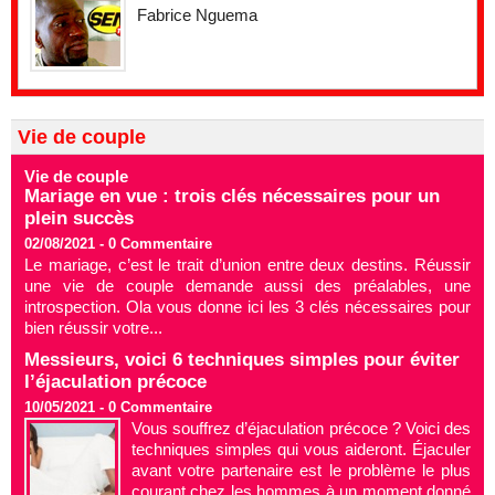
Fabrice Nguema
Vie de couple
Vie de couple
Mariage en vue : trois clés nécessaires pour un
plein succès
02/08/2021 -
0
Commentaire
Le mariage, c’est le trait d’union entre deux destins. Réussir
une vie de couple demande aussi des préalables, une
introspection. Ola vous donne ici les 3 clés nécessaires pour
bien réussir votre...
Messieurs, voici 6 techniques simples pour éviter
l’éjaculation précoce
10/05/2021 -
0
Commentaire
Vous souffrez d’éjaculation précoce ? Voici des
techniques simples qui vous aideront. Éjaculer
avant votre partenaire est le problème le plus
courant chez les hommes à un moment donné