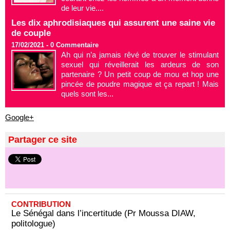
de leur vie....
Les dix aphrodisiaques qui assurent une saine vie
de couple
17/02/2021 -
0
Commentaire
Ah qui n’a jamais rêvé de trouver le stimulant
sexuel qui réveillerait les ardeurs de son
partenaire ? Un petit coup de mou et hop une
pincée de poudre magique et ça repart ! Mais
quels sont les...
Google+
Partager ce site
CONTRIBUTION
Le Sénégal dans l’incertitude (Pr Moussa DIAW,
politologue)