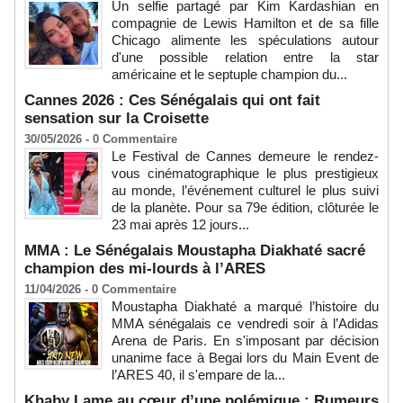
Un selfie partagé par Kim Kardashian en
compagnie de Lewis Hamilton et de sa fille
Chicago alimente les spéculations autour
d'une possible relation entre la star
américaine et le septuple champion du...
Cannes 2026 : Ces Sénégalais qui ont fait
sensation sur la Croisette
30/05/2026 -
0
Commentaire
Le Festival de Cannes demeure le rendez-
vous cinématographique le plus prestigieux
au monde, l’événement culturel le plus suivi
de la planète. Pour sa 79e édition, clôturée le
23 mai après 12 jours...
MMA : Le Sénégalais Moustapha Diakhaté sacré
champion des mi-lourds à l’ARES
11/04/2026 -
0
Commentaire
Moustapha Diakhaté a marqué l’histoire du
MMA sénégalais ce vendredi soir à l’Adidas
Arena de Paris. En s'imposant par décision
unanime face à Begai lors du Main Event de
l’ARES 40, il s'empare de la...
Khaby Lame au cœur d’une polémique : Rumeurs