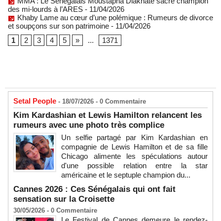
MMA : Le Sénégalais Moustapha Diakhaté sacré champion
des mi-lourds à l’ARES
- 11/04/2026
Khaby Lame au cœur d’une polémique : Rumeurs de divorce
et soupçons sur son patrimoine
- 11/04/2026
1
2
3
4
5
»
...
1371
Setal People
- 18/07/2026 -
0
Commentaire
Kim Kardashian et Lewis Hamilton relancent les
rumeurs avec une photo très complice
Un selfie partagé par Kim Kardashian en
compagnie de Lewis Hamilton et de sa fille
Chicago alimente les spéculations autour
d'une possible relation entre la star
américaine et le septuple champion du...
Cannes 2026 : Ces Sénégalais qui ont fait
sensation sur la Croisette
30/05/2026 -
0
Commentaire
Le Festival de Cannes demeure le rendez-