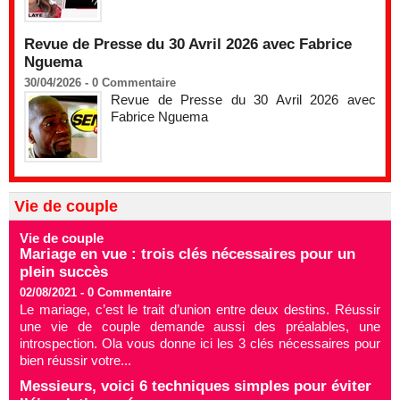
Revue de Presse du 30 Avril 2026 avec Fabrice
Nguema
30/04/2026 -
0
Commentaire
Revue de Presse du 30 Avril 2026 avec
Fabrice Nguema
Vie de couple
Vie de couple
Mariage en vue : trois clés nécessaires pour un
plein succès
02/08/2021 -
0
Commentaire
Le mariage, c’est le trait d’union entre deux destins. Réussir
une vie de couple demande aussi des préalables, une
introspection. Ola vous donne ici les 3 clés nécessaires pour
bien réussir votre...
Messieurs, voici 6 techniques simples pour éviter