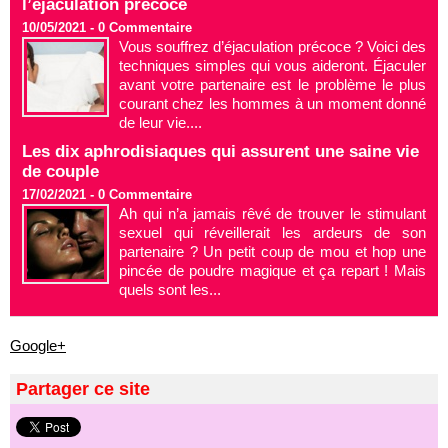
l’éjaculation précoce
10/05/2021 -
0
Commentaire
Vous souffrez d’éjaculation précoce ? Voici des
techniques simples qui vous aideront. Éjaculer
avant votre partenaire est le problème le plus
courant chez les hommes à un moment donné
de leur vie....
Les dix aphrodisiaques qui assurent une saine vie
de couple
17/02/2021 -
0
Commentaire
Ah qui n’a jamais rêvé de trouver le stimulant
sexuel qui réveillerait les ardeurs de son
partenaire ? Un petit coup de mou et hop une
pincée de poudre magique et ça repart ! Mais
quels sont les...
Google+
Partager ce site