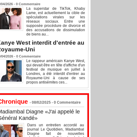
/04/2026 -
0
Commentaire
La superstar de TikTok, Khaby
Lame, est actuellement la cible de
spéculations virales sur les
réseaux sociaux. Entre une
supposée procédure de divorce et
des accusations de dissimulation
de biens au...
anye West interdit d'entrée au
Royaume-Uni
/04/2026 -
0
Commentaire
Le rappeur américain Kanye West,
qui devait être en tête d'affiche d'un
festival de musique en juillet à
Londres, a été interdit d'entrer au
Royaume-Uni à cause de ses
propos antisémites ces...
Chronique
- 08/02/2025 -
0
Commentaire
Madiambal Diagne «J'ai appelé le
Général Kandé»
Dans un entretien accordé au
journal Le Quotidien, Madiambal
Diagne fait de nouvelles