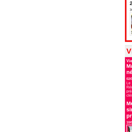
3
V
Vi
Ma
né
02/
Le 
Ré
pré
clé
Me
si
p
10/