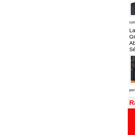
con
La
Gr
A
Sé
per
R