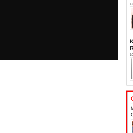
11
K
10