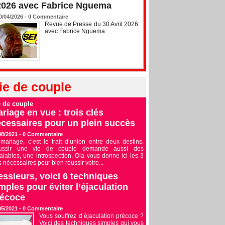
2026 avec Fabrice Nguema
0/04/2026 -
0
Commentaire
Revue de Presse du 30 Avril 2026
avec Fabrice Nguema
ie de couple
e de couple
riage en vue : trois clés
cessaires pour un plein succès
08/2021 -
0
Commentaire
mariage, c’est le trait d’union entre deux destins.
ussir une vie de couple demande aussi des
alables, une introspection. Ola vous donne ici les 3
s nécessaires pour bien réussir votre...
ssieurs, voici 6 techniques
mples pour éviter l’éjaculation
récoce
05/2021 -
0
Commentaire
Vous souffrez d’éjaculation précoce ?
Voici des techniques simples qui vous