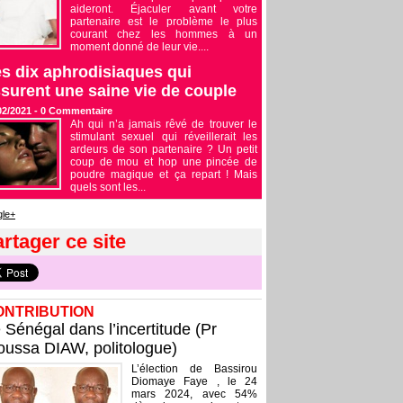
aideront. Éjaculer avant votre
partenaire est le problème le plus
courant chez les hommes à un
moment donné de leur vie....
s dix aphrodisiaques qui
surent une saine vie de couple
02/2021 -
0
Commentaire
Ah qui n’a jamais rêvé de trouver le
stimulant sexuel qui réveillerait les
ardeurs de son partenaire ? Un petit
coup de mou et hop une pincée de
poudre magique et ça repart ! Mais
quels sont les...
le+
rtager ce site
ONTRIBUTION
 Sénégal dans l’incertitude (Pr
ussa DIAW, politologue)
L’élection de Bassirou
Diomaye Faye , le 24
mars 2024, avec 54%