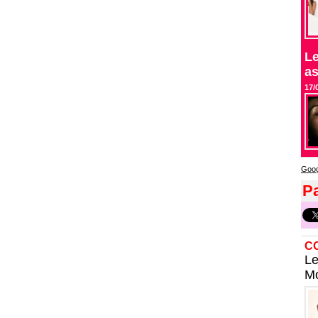
Le
as
17/
Goog
Pa
C
Le
Mo