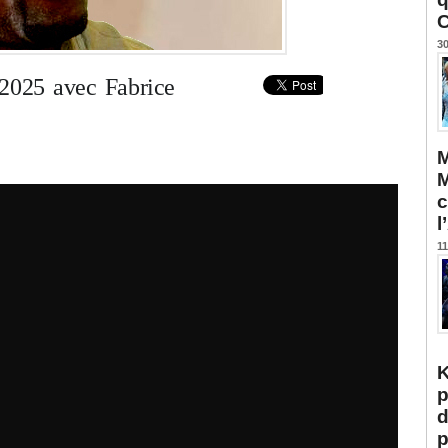
C
30
 2025 avec Fabrice
M
M
c
l
11
K
p
d
p