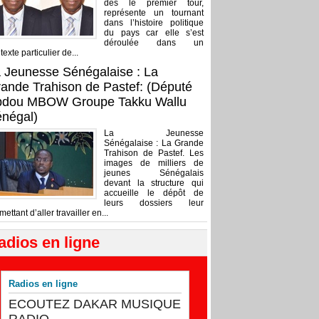
dès le premier tour,
représente un tournant
dans l’histoire politique
du pays car elle s’est
déroulée dans un
texte particulier de...
 Jeunesse Sénégalaise : La
ande Trahison de Pastef: (Député
bdou MBOW Groupe Takku Wallu
négal)
La Jeunesse
Sénégalaise : La Grande
Trahison de Pastef. Les
images de milliers de
jeunes Sénégalais
devant la structure qui
accueille le dépôt de
leurs dossiers leur
mettant d’aller travailler en...
adios en ligne
Radios en ligne
ECOUTEZ DAKAR MUSIQUE
RADIO