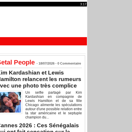
3:17
etal People
- 18/07/2026 -
0
Commentaire
im Kardashian et Lewis
amilton relancent les rumeurs
vec une photo très complice
Un selfie partagé par Kim
Kardashian en compagnie de
Lewis Hamilton et de sa fille
Chicago alimente les spéculations
autour d'une possible relation entre
la star américaine et le septuple
champion du...
annes 2026 : Ces Sénégalais
ui ont fait sensation sur la