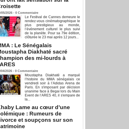
roisette
/05/2026 -
0
Commentaire
Le Festival de Cannes demeure le
rendez-vous cinématographique le
plus prestigieux au monde,
l’événement culturel le plus suivi
de la planète. Pour sa 79e édition,
clôturée le 23 mai après 12 jours...
MA : Le Sénégalais
oustapha Diakhaté sacré
hampion des mi-lourds à
’ARES
/04/2026 -
0
Commentaire
Moustapha Diakhaté a marqué
l’histoire du MMA sénégalais ce
vendredi soir à l’Adidas Arena de
Paris. En s'imposant par décision
unanime face à Begai lors du Main
Event de l’ARES 40, il s'empare de
la...
haby Lame au cœur d’une
olémique : Rumeurs de
ivorce et soupçons sur son
atrimoine