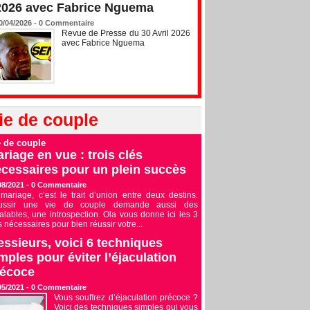
2026 avec Fabrice Nguema
0/04/2026 -
0
Commentaire
Revue de Presse du 30 Avril 2026
avec Fabrice Nguema
ie de couple
e de couple
riage en vue : trois clés
cessaires pour un plein succès
08/2021 -
0
Commentaire
mariage, c’est le trait d’union entre deux destins.
ussir une vie de couple demande aussi des
alables, une introspection. Ola vous donne ici les 3
s nécessaires pour bien réussir votre...
ssieurs, voici 6 techniques
mples pour éviter l’éjaculation
récoce
05/2021 -
0
Commentaire
Vous souffrez d’éjaculation précoce ?
Voici des techniques simples qui vous