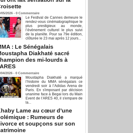
roisette
/05/2026 -
0
Commentaire
Le Festival de Cannes demeure le
rendez-vous cinématographique le
plus prestigieux au monde,
l’événement culturel le plus suivi
de la planète. Pour sa 79e édition,
clôturée le 23 mai après 12 jours...
MA : Le Sénégalais
oustapha Diakhaté sacré
hampion des mi-lourds à
’ARES
/04/2026 -
0
Commentaire
Moustapha Diakhaté a marqué
l’histoire du MMA sénégalais ce
vendredi soir à l’Adidas Arena de
Paris. En s'imposant par décision
unanime face à Begai lors du Main
Event de l’ARES 40, il s'empare de
la...
haby Lame au cœur d’une
olémique : Rumeurs de
ivorce et soupçons sur son
atrimoine