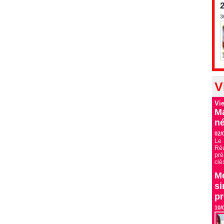
3
V
Vi
Ma
né
02/
Le 
Ré
pré
clé
Me
si
p
10/