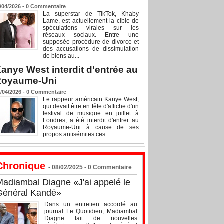
/04/2026 -
0
Commentaire
La superstar de TikTok, Khaby
Lame, est actuellement la cible de
spéculations virales sur les
réseaux sociaux. Entre une
supposée procédure de divorce et
des accusations de dissimulation
de biens au...
anye West interdit d'entrée au
Royaume-Uni
/04/2026 -
0
Commentaire
Le rappeur américain Kanye West,
qui devait être en tête d'affiche d'un
festival de musique en juillet à
Londres, a été interdit d'entrer au
Royaume-Uni à cause de ses
propos antisémites ces...
Chronique
- 08/02/2025 -
0
Commentaire
Madiambal Diagne «J'ai appelé le
Général Kandé»
Dans un entretien accordé au
journal Le Quotidien, Madiambal
Diagne fait de nouvelles