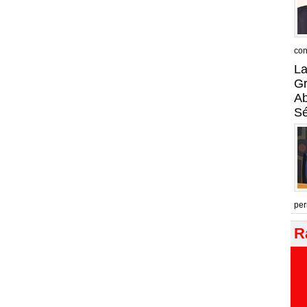
con
La
Gr
A
Sé
per
R