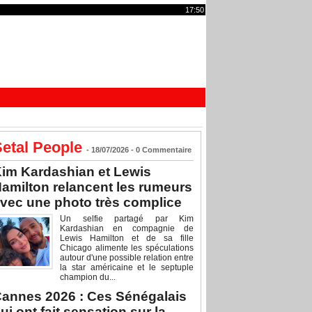
17:50
etal People
- 18/07/2026 -
0
Commentaire
im Kardashian et Lewis
amilton relancent les rumeurs
vec une photo très complice
Un selfie partagé par Kim
Kardashian en compagnie de
Lewis Hamilton et de sa fille
Chicago alimente les spéculations
autour d'une possible relation entre
la star américaine et le septuple
champion du...
annes 2026 : Ces Sénégalais
ui ont fait sensation sur la