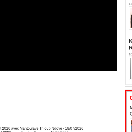
11
K
10
let 2026 avec Mantoulaye Thioub Ndoye
- 18/07/2026