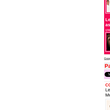
Le
as
17/
Goog
Pa
C
Le
Mo