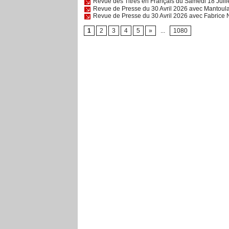
Revue des Titres en Français du Samedi 18 Juil
Revue de Presse du 30 Avril 2026 avec Mantoul
Revue de Presse du 30 Avril 2026 avec Fabric
1
2
3
4
5
»
...
1080