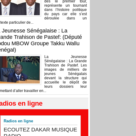
dès le premier tour,
représente un tournant
dans l’histoire politique
du pays car elle s’est
déroulée dans un
texte particulier de...
 Jeunesse Sénégalaise : La
ande Trahison de Pastef: (Député
bdou MBOW Groupe Takku Wallu
négal)
La Jeunesse
Sénégalaise : La Grande
Trahison de Pastef. Les
images de milliers de
jeunes Sénégalais
devant la structure qui
accueille le dépôt de
leurs dossiers leur
mettant d’aller travailler en...
adios en ligne
Radios en ligne
ECOUTEZ DAKAR MUSIQUE
RADIO