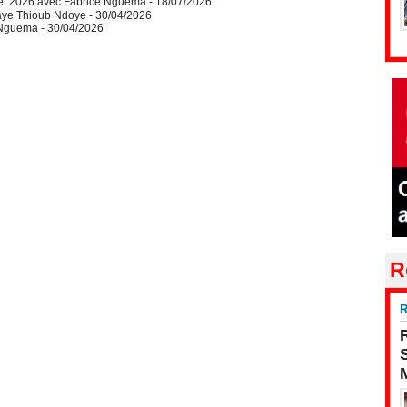
let 2026 avec Fabrice Nguema
- 18/07/2026
aye Thioub Ndoye
- 30/04/2026
e Nguema
- 30/04/2026
R
R