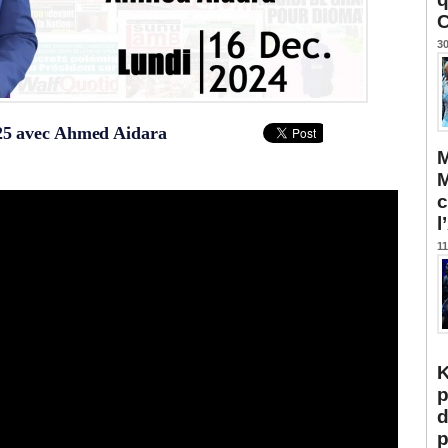
C
30
25 avec Ahmed Aidara
M
M
c
l
11
K
p
d
p