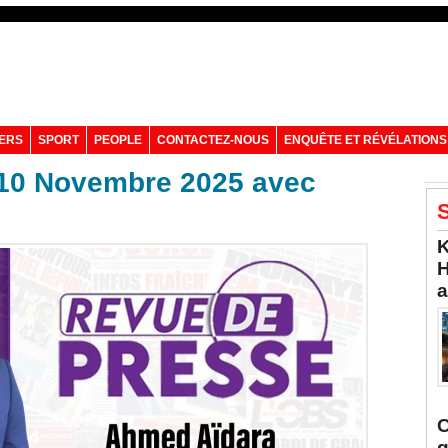
VERS
SPORT
PEOPLE
CONTACTEZ-NOUS
ENQUÊTE ET RÉVÉLATIONS
 10 Novembre 2025 avec
S
K
H
a
C
q