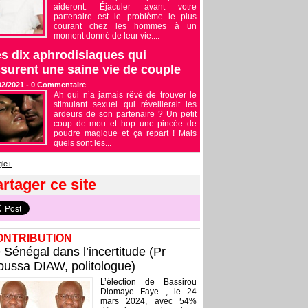
aideront. Éjaculer avant votre
partenaire est le problème le plus
courant chez les hommes à un
moment donné de leur vie....
s dix aphrodisiaques qui
surent une saine vie de couple
02/2021 -
0
Commentaire
Ah qui n’a jamais rêvé de trouver le
stimulant sexuel qui réveillerait les
ardeurs de son partenaire ? Un petit
coup de mou et hop une pincée de
poudre magique et ça repart ! Mais
quels sont les...
le+
rtager ce site
ONTRIBUTION
 Sénégal dans l’incertitude (Pr
ussa DIAW, politologue)
L’élection de Bassirou
Diomaye Faye , le 24
mars 2024, avec 54%