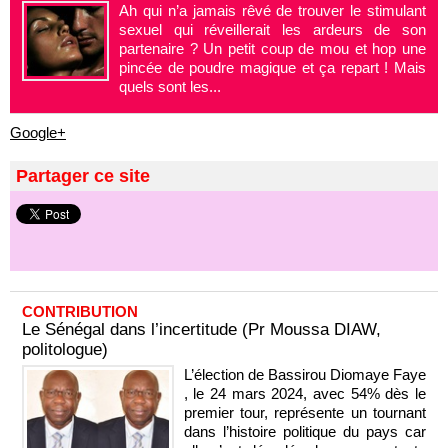
Ah qui n’a jamais rêvé de trouver le stimulant
sexuel qui réveillerait les ardeurs de son
partenaire ? Un petit coup de mou et hop une
pincée de poudre magique et ça repart ! Mais
quels sont les...
Google+
Partager ce site
CONTRIBUTION
Le Sénégal dans l’incertitude (Pr Moussa DIAW,
politologue)
L’élection de Bassirou Diomaye Faye
, le 24 mars 2024, avec 54% dès le
premier tour, représente un tournant
dans l’histoire politique du pays car