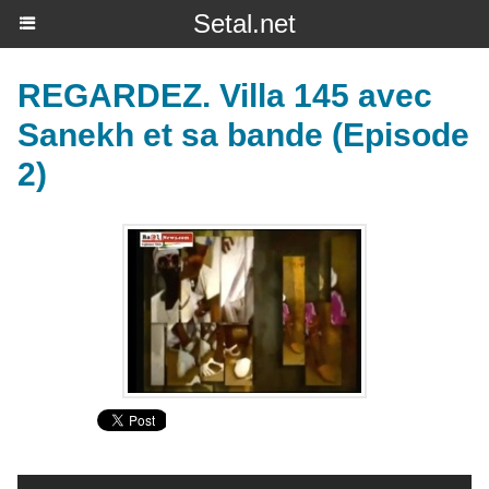
Setal.net
REGARDEZ. Villa 145 avec
Sanekh et sa bande (Episode
2)