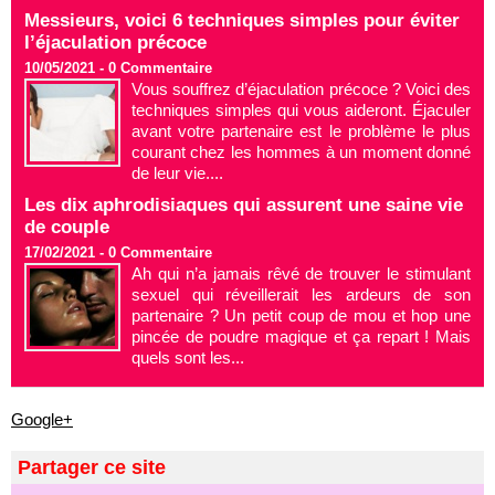
Messieurs, voici 6 techniques simples pour éviter
l’éjaculation précoce
10/05/2021 -
0
Commentaire
Vous souffrez d’éjaculation précoce ? Voici des
techniques simples qui vous aideront. Éjaculer
avant votre partenaire est le problème le plus
courant chez les hommes à un moment donné
de leur vie....
Les dix aphrodisiaques qui assurent une saine vie
de couple
17/02/2021 -
0
Commentaire
Ah qui n’a jamais rêvé de trouver le stimulant
sexuel qui réveillerait les ardeurs de son
partenaire ? Un petit coup de mou et hop une
pincée de poudre magique et ça repart ! Mais
quels sont les...
Google+
Partager ce site