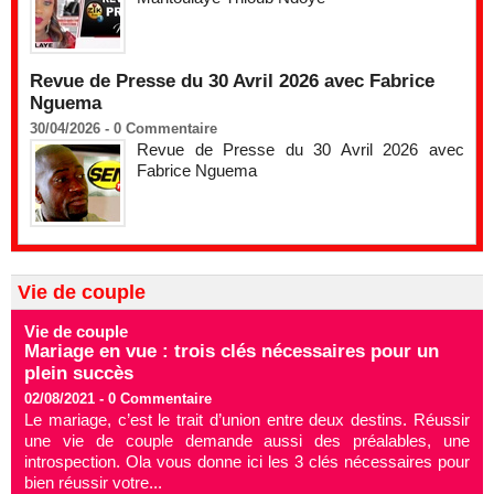
Revue de Presse du 30 Avril 2026 avec Fabrice
Nguema
30/04/2026 -
0
Commentaire
Revue de Presse du 30 Avril 2026 avec
Fabrice Nguema
Vie de couple
Vie de couple
Mariage en vue : trois clés nécessaires pour un
plein succès
02/08/2021 -
0
Commentaire
Le mariage, c’est le trait d’union entre deux destins. Réussir
une vie de couple demande aussi des préalables, une
introspection. Ola vous donne ici les 3 clés nécessaires pour
bien réussir votre...