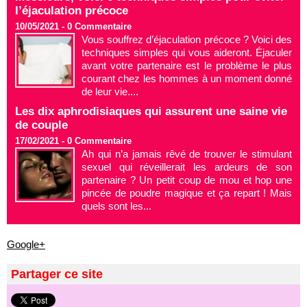
l’éjaculation précoce
10/05/2021 -
0
Commentaire
Vous souffrez d’éjaculation précoce ? Voici des
techniques simples qui vous aideront. Éjaculer
avant votre partenaire est le problème le plus
courant chez les hommes à un moment donné
de leur vie....
Les dix aphrodisiaques qui assurent une saine vie
de couple
17/02/2021 -
0
Commentaire
Ah qui n’a jamais rêvé de trouver le stimulant
sexuel qui réveillerait les ardeurs de son
partenaire ? Un petit coup de mou et hop une
pincée de poudre magique et ça repart ! Mais
quels sont les...
Google+
Partager ce site