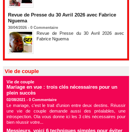
Revue de Presse du 30 Avril 2026 avec Fabrice
Nguema
30/04/2026 -
0
Commentaire
Revue de Presse du 30 Avril 2026 avec
Fabrice Nguema
Vie de couple
Vie de couple
Mariage en vue : trois clés nécessaires pour un
plein succès
02/08/2021 -
0
Commentaire
Le mariage, c’est le trait d’union entre deux destins. Réussir
une vie de couple demande aussi des préalables, une
introspection. Ola vous donne ici les 3 clés nécessaires pour
bien réussir votre...
Messieurs, voici 6 techniques simples pour éviter