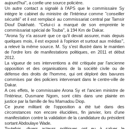
aujourd’hui’’, a confie une source policière.
Un autre contact a signalé à l’APS que le commissaire Sy
intègre le cabinet du ministre de l’Intérieur comme "conseiller
sécurité" et il est remplacé au commissariat central par Tamsir
Diouf Diakhaté. ‘’Celui-ci a marqué de son empreinte le
commissariat spécial de Touba’’, à 194 Km de Dakar.
‘’Arona Sy n’a assuré que ce qu’il devait assurer, mais depuis
quelques mois, il est exposé à l’opinion et surtout aux médias’’,
a relevé la même source. M. Sy s’est illustré dans le maintien
de l’ordre lors de manifestations politiques, en 2011 et début
2012.
La vigueur de ses interventions a été critiquée par l’ancienne
opposition et des organisations de la société civile ou de
défense des droits de l’homme, qui ont déploré des bavures
commises par des policiers intervenant dans le centre-ville de
Dakar.
A ces effets, le commissaire Arona Sy et l’ancien ministre de
l’Intérieur, Ousmane Ngom, sont cités dans une plainte en
justice par la famille de feu Mamadou Diop.
Ce jeune militant de l’opposition a été tué dans des
circonstances non encore élucidées, fin janvier, lors d’une
manifestation contre la validation de la candidature du président
sortant Abdoulaye Wade.
Toutefois, divers acteurs politiques ont eu à saluer le