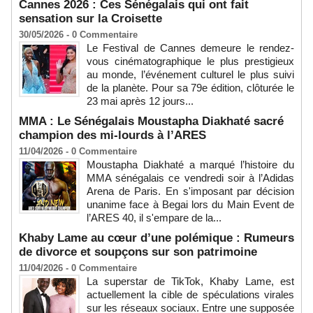
Cannes 2026 : Ces Sénégalais qui ont fait
sensation sur la Croisette
30/05/2026 -
0
Commentaire
Le Festival de Cannes demeure le rendez-
vous cinématographique le plus prestigieux
au monde, l’événement culturel le plus suivi
de la planète. Pour sa 79e édition, clôturée le
23 mai après 12 jours...
MMA : Le Sénégalais Moustapha Diakhaté sacré
champion des mi-lourds à l’ARES
11/04/2026 -
0
Commentaire
Moustapha Diakhaté a marqué l’histoire du
MMA sénégalais ce vendredi soir à l’Adidas
Arena de Paris. En s'imposant par décision
unanime face à Begai lors du Main Event de
l’ARES 40, il s'empare de la...
Khaby Lame au cœur d’une polémique : Rumeurs
de divorce et soupçons sur son patrimoine
11/04/2026 -
0
Commentaire
La superstar de TikTok, Khaby Lame, est
actuellement la cible de spéculations virales
sur les réseaux sociaux. Entre une supposée