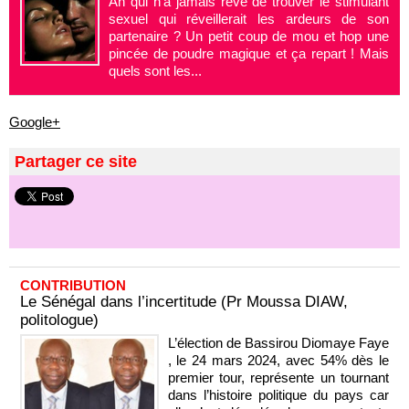
Ah qui n’a jamais rêvé de trouver le stimulant
sexuel qui réveillerait les ardeurs de son
partenaire ? Un petit coup de mou et hop une
pincée de poudre magique et ça repart ! Mais
quels sont les...
Google+
Partager ce site
CONTRIBUTION
Le Sénégal dans l’incertitude (Pr Moussa DIAW,
politologue)
L’élection de Bassirou Diomaye Faye
, le 24 mars 2024, avec 54% dès le
premier tour, représente un tournant
dans l’histoire politique du pays car