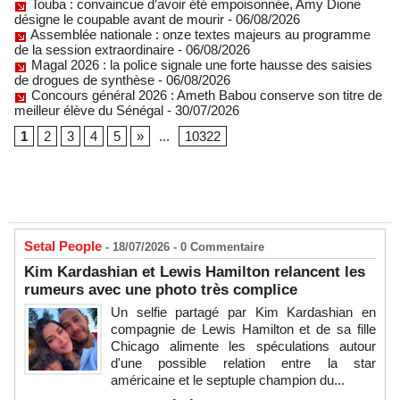
Touba : convaincue d’avoir été empoisonnée, Amy Dione
désigne le coupable avant de mourir
- 06/08/2026
Assemblée nationale : onze textes majeurs au programme
de la session extraordinaire
- 06/08/2026
Magal 2026 : la police signale une forte hausse des saisies
de drogues de synthèse
- 06/08/2026
Concours général 2026 : Ameth Babou conserve son titre de
meilleur élève du Sénégal
- 30/07/2026
1
2
3
4
5
»
...
10322
Setal People
- 18/07/2026 -
0
Commentaire
Kim Kardashian et Lewis Hamilton relancent les
rumeurs avec une photo très complice
Un selfie partagé par Kim Kardashian en
compagnie de Lewis Hamilton et de sa fille
Chicago alimente les spéculations autour
d'une possible relation entre la star
américaine et le septuple champion du...