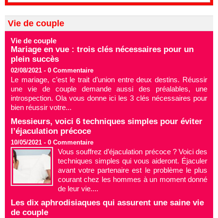
Vie de couple
Vie de couple
Mariage en vue : trois clés nécessaires pour un
plein succès
02/08/2021 -
0
Commentaire
Le mariage, c’est le trait d’union entre deux destins. Réussir
une vie de couple demande aussi des préalables, une
introspection. Ola vous donne ici les 3 clés nécessaires pour
bien réussir votre...
Messieurs, voici 6 techniques simples pour éviter
l’éjaculation précoce
10/05/2021 -
0
Commentaire
Vous souffrez d’éjaculation précoce ? Voici des
techniques simples qui vous aideront. Éjaculer
avant votre partenaire est le problème le plus
courant chez les hommes à un moment donné
de leur vie....
Les dix aphrodisiaques qui assurent une saine vie
de couple