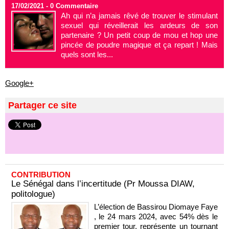
17/02/2021 -
0
Commentaire
Ah qui n’a jamais rêvé de trouver le stimulant
sexuel qui réveillerait les ardeurs de son
partenaire ? Un petit coup de mou et hop une
pincée de poudre magique et ça repart ! Mais
quels sont les...
Google+
Partager ce site
CONTRIBUTION
Le Sénégal dans l’incertitude (Pr Moussa DIAW,
politologue)
L’élection de Bassirou Diomaye Faye
, le 24 mars 2024, avec 54% dès le
premier tour, représente un tournant