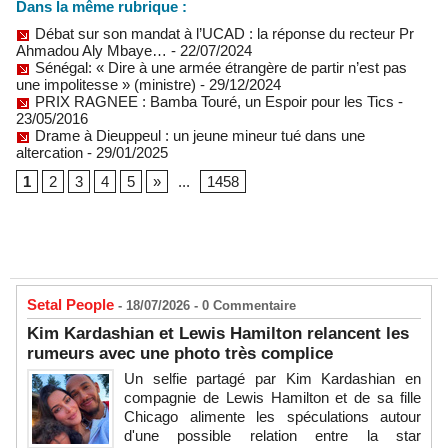
Dans la même rubrique :
Débat sur son mandat à l’UCAD : la réponse du recteur Pr
Ahmadou Aly Mbaye…
- 22/07/2024
Sénégal: « Dire à une armée étrangère de partir n’est pas
une impolitesse » (ministre)
- 29/12/2024
PRIX RAGNEE : Bamba Touré, un Espoir pour les Tics
-
23/05/2016
Drame à Dieuppeul : un jeune mineur tué dans une
altercation
- 29/01/2025
1
2
3
4
5
»
...
1458
Setal People
- 18/07/2026 -
0
Commentaire
Kim Kardashian et Lewis Hamilton relancent les
rumeurs avec une photo très complice
Un selfie partagé par Kim Kardashian en
compagnie de Lewis Hamilton et de sa fille
Chicago alimente les spéculations autour
d'une possible relation entre la star