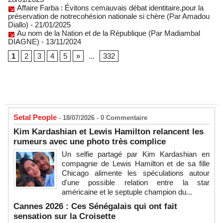
Affaire Farba : Évitons cemauvais débat identitaire,pour la
préservation de notrecohésion nationale si chère (Par Amadou
Diallo)
- 21/01/2025
Au nom de la Nation et de la République (Par Madiambal
DIAGNE)
- 13/11/2024
1
2
3
4
5
»
...
332
Setal People
- 18/07/2026 -
0
Commentaire
Kim Kardashian et Lewis Hamilton relancent les
rumeurs avec une photo très complice
Un selfie partagé par Kim Kardashian en
compagnie de Lewis Hamilton et de sa fille
Chicago alimente les spéculations autour
d'une possible relation entre la star
américaine et le septuple champion du...
Cannes 2026 : Ces Sénégalais qui ont fait
sensation sur la Croisette