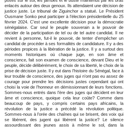
posés sur le sol, les jambes et le buste maintenus par les bras
enlacés autour des deux genoux. Ils attendaient une décision de
justice juste. Le tribunal de Ziguinchor a statué. Le Président
Ousmane Sonko peut participer à l’élection présidentielle du 25
février 2024. C’est une excellente décision pour la démocratie
sénégalaise. Car seul le peuple souverain a le pouvoir de
décider de la participation de tel ou de tel autre candidat. Il ne
revient à personne, fut-il le pouvoir, de tenter d’empêcher un
candidat de procéder à ses formalités de candidature. Il y a des
périodes propices à la libération de la justice. Il y a surtout des
moments historiques où chaque juge, en son âme et
conscience, fait son examen de conscience, devant Dieu et le
peuple, décide délibérément, le choix de sa liberté, le choix de la
prise de décision juste. Il y eut dans l’histoire du Sénégal, face à
leur trouble de conscience, des juges qui n’ont pas eu assez de
courage pour prendre les décisions justes cependant qui ont
choisi la voie de l’honneur en démissionnant de leurs fonctions.
Sommes-nous entrés dans l’ère des juges qui décident en leur
âme et conscience, quoique cela leur coûte? Comme dans
beaucoup de pays, y compris certains pays africains, la
révolution de la justice a précédé la révolution politique.
Sommes-nous à l’orée des chaînes qui se brisent, des voix qui
se libèrent, des jugent qui libèrent la justice? Le silence
assourdissant des jeunes assis à même le sol, dans la