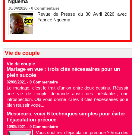
Nguema
30/04/2026 -
0
Commentaire
Revue de Presse du 30 Avril 2026 avec
Fabrice Nguema
Vie de couple
Vie de couple
Mariage en vue : trois clés nécessaires pour un
plein succès
02/08/2021 -
0
Commentaire
Le mariage, c’est le trait d’union entre deux destins. Réussir
une vie de couple demande aussi des préalables, une
introspection. Ola vous donne ici les 3 clés nécessaires pour
bien réussir votre...
Messieurs, voici 6 techniques simples pour éviter
l’éjaculation précoce
10/05/2021 -
0
Commentaire
Vous souffrez d’éjaculation précoce ? Voici des