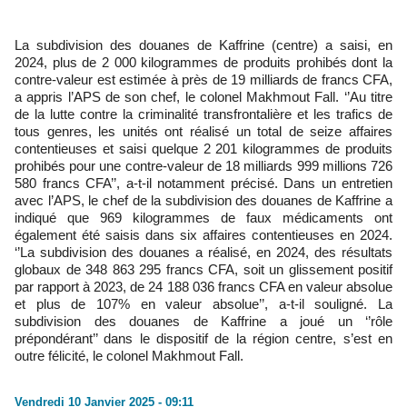
La subdivision des douanes de Kaffrine (centre) a saisi, en
2024, plus de 2 000 kilogrammes de produits prohibés dont la
contre-valeur est estimée à près de 19 milliards de francs CFA,
a appris l’APS de son chef, le colonel Makhmout Fall. ‘’Au titre
de la lutte contre la criminalité transfrontalière et les trafics de
tous genres, les unités ont réalisé un total de seize affaires
contentieuses et saisi quelque 2 201 kilogrammes de produits
prohibés pour une contre-valeur de 18 milliards 999 millions 726
580 francs CFA’’, a-t-il notamment précisé. Dans un entretien
avec l’APS, le chef de la subdivision des douanes de Kaffrine a
indiqué que 969 kilogrammes de faux médicaments ont
également été saisis dans six affaires contentieuses en 2024.
‘’La subdivision des douanes a réalisé, en 2024, des résultats
globaux de 348 863 295 francs CFA, soit un glissement positif
par rapport à 2023, de 24 188 036 francs CFA en valeur absolue
et plus de 107% en valeur absolue’’, a-t-il souligné. La
subdivision des douanes de Kaffrine a joué un ‘’rôle
prépondérant’’ dans le dispositif de la région centre, s’est en
outre félicité, le colonel Makhmout Fall.
Vendredi 10 Janvier 2025 - 09:11