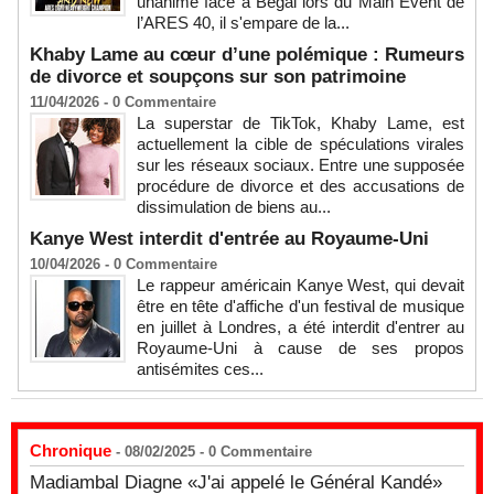
unanime face à Begai lors du Main Event de
l’ARES 40, il s'empare de la...
Khaby Lame au cœur d’une polémique : Rumeurs
de divorce et soupçons sur son patrimoine
11/04/2026 -
0
Commentaire
La superstar de TikTok, Khaby Lame, est
actuellement la cible de spéculations virales
sur les réseaux sociaux. Entre une supposée
procédure de divorce et des accusations de
dissimulation de biens au...
Kanye West interdit d'entrée au Royaume-Uni
10/04/2026 -
0
Commentaire
Le rappeur américain Kanye West, qui devait
être en tête d'affiche d'un festival de musique
en juillet à Londres, a été interdit d'entrer au
Royaume-Uni à cause de ses propos
antisémites ces...
Chronique
- 08/02/2025 -
0
Commentaire
Madiambal Diagne «J'ai appelé le Général Kandé»