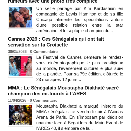
rumeurs avec une photo très complice
Un selfie partagé par Kim Kardashian en
compagnie de Lewis Hamilton et de sa fille
Chicago alimente les spéculations autour
d'une possible relation entre la star
américaine et le septuple champion du...
Cannes 2026 : Ces Sénégalais qui ont fait
sensation sur la Croisette
30/05/2026 -
0
Commentaire
Le Festival de Cannes demeure le rendez-
vous cinématographique le plus prestigieux
au monde, l’événement culturel le plus suivi
de la planète. Pour sa 79e édition, clôturée le
23 mai après 12 jours...
MMA : Le Sénégalais Moustapha Diakhaté sacré
champion des mi-lourds à l’ARES
11/04/2026 -
0
Commentaire
Moustapha Diakhaté a marqué l’histoire du
MMA sénégalais ce vendredi soir à l’Adidas
Arena de Paris. En s'imposant par décision
unanime face à Begai lors du Main Event de
l’ARES 40, il s'empare de la...