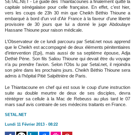
SETAL.NET - Le guide des Thiantacounes a finalement quitté la
capitale sénégalaise pour celle française. En effet, c’est hier,
vers les coups de 23h 30 min que Cheikh Béthio Thioune a
embarqué à bord d’un vol d'Air France à la faveur d’une liberté
provisoire de 30 jours que lui a donné le juge Abdoulaye
Hassane Thioune pour raison médicale.
L’Observateur de ce lundi parcouru par Setal.net nous apprend
que le Cheikh est accompagné de deux éléments pénitentiaires
d’intervention (Epi), mais aussi de sa septième épouse, Adja
Dethié Pène. Son fils Saliou Thioune qui devait être du voyage
n’a pu prendre l’avion. Selon l’Obs lu par Setal.net, il rejoindra
son père dans les prochains jours. Cheikh Béthio Thioune sera
admis à l’hôpital Pitié Salpêtrière de Paris.
Le Thiantacoune en chef qui est sous le coup d’une instruction
suite au double meurtre de deux de ses disciples, devra
réintégrer sa cellule à la Mac de Rebeuss au plus tard le 07
mars sauf avis contraire de ses médecins traitants en France.
SETAL.NET
Lundi 11 Février 2013 - 08:22