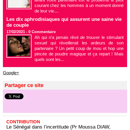
courant chez les hommes à un moment donné
de leur vie....
Les dix aphrodisiaques qui assurent une saine vie
de couple
17/02/2021 -
0
Commentaire
Ah qui n’a jamais rêvé de trouver le stimulant
sexuel qui réveillerait les ardeurs de son
partenaire ? Un petit coup de mou et hop une
pincée de poudre magique et ça repart ! Mais
quels sont les...
Google+
Partager ce site
CONTRIBUTION
Le Sénégal dans l’incertitude (Pr Moussa DIAW,