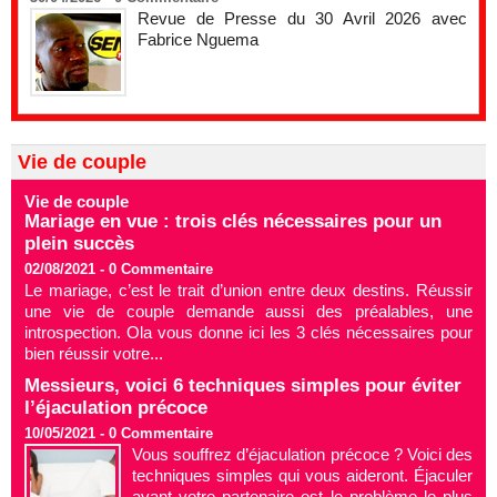
Revue de Presse du 30 Avril 2026 avec
Fabrice Nguema
Vie de couple
Vie de couple
Mariage en vue : trois clés nécessaires pour un
plein succès
02/08/2021 -
0
Commentaire
Le mariage, c’est le trait d’union entre deux destins. Réussir
une vie de couple demande aussi des préalables, une
introspection. Ola vous donne ici les 3 clés nécessaires pour
bien réussir votre...
Messieurs, voici 6 techniques simples pour éviter
l’éjaculation précoce
10/05/2021 -
0
Commentaire
Vous souffrez d’éjaculation précoce ? Voici des
techniques simples qui vous aideront. Éjaculer
avant votre partenaire est le problème le plus