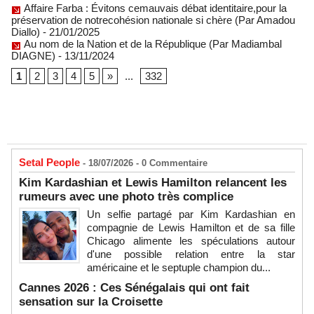
Affaire Farba : Évitons cemauvais débat identitaire,pour la
préservation de notrecohésion nationale si chère (Par Amadou
Diallo)
- 21/01/2025
Au nom de la Nation et de la République (Par Madiambal
DIAGNE)
- 13/11/2024
1
2
3
4
5
»
...
332
Setal People
- 18/07/2026 -
0
Commentaire
Kim Kardashian et Lewis Hamilton relancent les
rumeurs avec une photo très complice
Un selfie partagé par Kim Kardashian en
compagnie de Lewis Hamilton et de sa fille
Chicago alimente les spéculations autour
d'une possible relation entre la star
américaine et le septuple champion du...
Cannes 2026 : Ces Sénégalais qui ont fait
sensation sur la Croisette