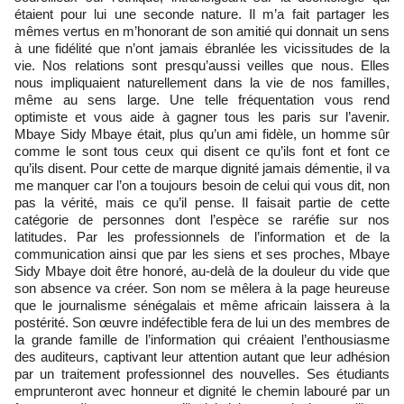
étaient pour lui une seconde nature. Il m’a fait partager les
mêmes vertus en m’honorant de son amitié qui donnait un sens
à une fidélité que n’ont jamais ébranlée les vicissitudes de la
vie. Nos relations sont presqu’aussi veilles que nous. Elles
nous impliquaient naturellement dans la vie de nos familles,
même au sens large. Une telle fréquentation vous rend
optimiste et vous aide à gagner tous les paris sur l’avenir.
Mbaye Sidy Mbaye était, plus qu’un ami fidèle, un homme sûr
comme le sont tous ceux qui disent ce qu’ils font et font ce
qu’ils disent. Pour cette de marque dignité jamais démentie, il va
me manquer car l’on a toujours besoin de celui qui vous dit, non
pas la vérité, mais ce qu’il pense. Il faisait partie de cette
catégorie de personnes dont l’espèce se raréfie sur nos
latitudes. Par les professionnels de l’information et de la
communication ainsi que par les siens et ses proches, Mbaye
Sidy Mbaye doit être honoré, au-delà de la douleur du vide que
son absence va créer. Son nom se mêlera à la page heureuse
que le journalisme sénégalais et même africain laissera à la
postérité. Son œuvre indéfectible fera de lui un des membres de
la grande famille de l’information qui créaient l’enthousiasme
des auditeurs, captivant leur attention autant que leur adhésion
par un traitement professionnel des nouvelles. Ses étudiants
emprunteront avec honneur et dignité le chemin labouré par un