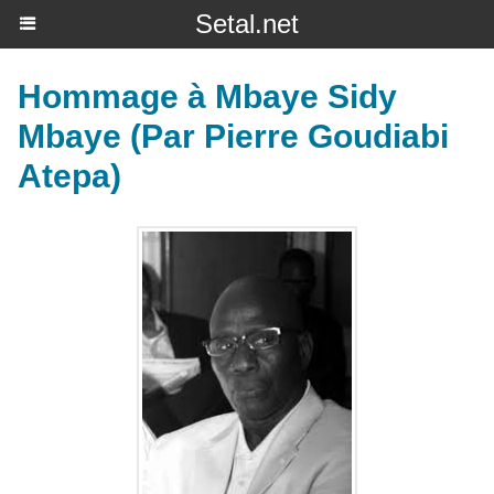
Setal.net
Hommage à Mbaye Sidy
Mbaye (Par Pierre Goudiabi
Atepa)