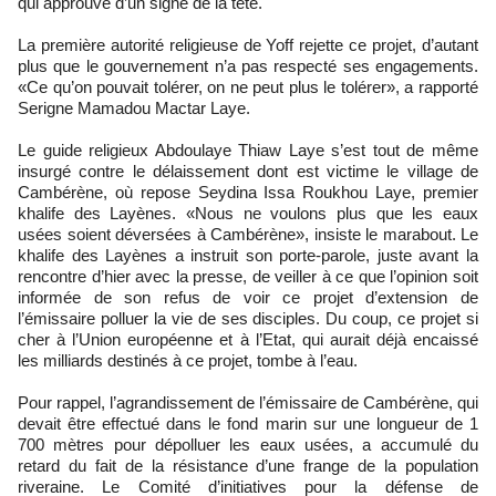
qui approuve d’un signe de la tête.
La première autorité religieuse de Yoff rejette ce projet, d’autant
plus que le gouvernement n’a pas respecté ses engagements.
«Ce qu’on pouvait tolérer, on ne peut plus le tolérer», a rapporté
Serigne Mamadou Mactar Laye.
Le guide religieux Abdoulaye Thiaw Laye s’est tout de même
insurgé contre le délaissement dont est victime le village de
Cambérène, où repose Seydina Issa Roukhou Laye, premier
khalife des Layènes. «Nous ne voulons plus que les eaux
usées soient déversées à Cambérène», insiste le marabout. Le
khalife des Layènes a instruit son porte-parole, juste avant la
rencontre d’hier avec la presse, de veiller à ce que l’opinion soit
informée de son refus de voir ce projet d’extension de
l’émissaire polluer la vie de ses disciples. Du coup, ce projet si
cher à l’Union européenne et à l’Etat, qui aurait déjà encaissé
les milliards destinés à ce projet, tombe à l’eau.
Pour rappel, l’agrandissement de l’émissaire de Cambérène, qui
devait être effectué dans le fond marin sur une longueur de 1
700 mètres pour dépolluer les eaux usées, a accumulé du
retard du fait de la résistance d’une frange de la population
riveraine. Le Comité d’initiatives pour la défense de