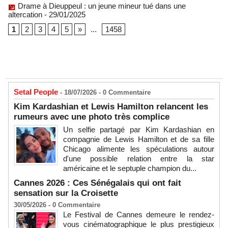
Drame à Dieuppeul : un jeune mineur tué dans une
altercation
- 29/01/2025
1
2
3
4
5
»
...
1458
Setal People
- 18/07/2026 -
0
Commentaire
Kim Kardashian et Lewis Hamilton relancent les
rumeurs avec une photo très complice
Un selfie partagé par Kim Kardashian en
compagnie de Lewis Hamilton et de sa fille
Chicago alimente les spéculations autour
d'une possible relation entre la star
américaine et le septuple champion du...
Cannes 2026 : Ces Sénégalais qui ont fait
sensation sur la Croisette
30/05/2026 -
0
Commentaire
Le Festival de Cannes demeure le rendez-
vous cinématographique le plus prestigieux