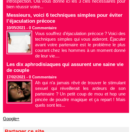
introspection. Ola vous donne ici les 3 clés nécessaires pour
bien réussir votre...
Messieurs, voici 6 techniques simples pour éviter
l’éjaculation précoce
10/05/2021 -
0
Commentaire
Vous souffrez d’éjaculation précoce ? Voici des
techniques simples qui vous aideront. Éjaculer
avant votre partenaire est le problème le plus
courant chez les hommes à un moment donné
de leur vie....
Les dix aphrodisiaques qui assurent une saine vie
de couple
17/02/2021 -
0
Commentaire
Ah qui n’a jamais rêvé de trouver le stimulant
sexuel qui réveillerait les ardeurs de son
partenaire ? Un petit coup de mou et hop une
pincée de poudre magique et ça repart ! Mais
quels sont les...
Google+
Partager ce site