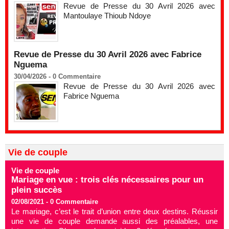
Revue de Presse du 30 Avril 2026 avec
Mantoulaye Thioub Ndoye
Revue de Presse du 30 Avril 2026 avec Fabrice
Nguema
30/04/2026 -
0
Commentaire
Revue de Presse du 30 Avril 2026 avec
Fabrice Nguema
Vie de couple
Vie de couple
Mariage en vue : trois clés nécessaires pour un
plein succès
02/08/2021 -
0
Commentaire
Le mariage, c’est le trait d’union entre deux destins. Réussir
une vie de couple demande aussi des préalables, une