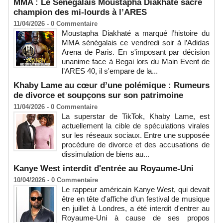
MMA : Le Sénégalais Moustapha Diakhaté sacré
champion des mi-lourds à l’ARES
11/04/2026 -
0
Commentaire
Moustapha Diakhaté a marqué l’histoire du
MMA sénégalais ce vendredi soir à l’Adidas
Arena de Paris. En s'imposant par décision
unanime face à Begai lors du Main Event de
l’ARES 40, il s'empare de la...
Khaby Lame au cœur d’une polémique : Rumeurs
de divorce et soupçons sur son patrimoine
11/04/2026 -
0
Commentaire
La superstar de TikTok, Khaby Lame, est
actuellement la cible de spéculations virales
sur les réseaux sociaux. Entre une supposée
procédure de divorce et des accusations de
dissimulation de biens au...
Kanye West interdit d'entrée au Royaume-Uni
10/04/2026 -
0
Commentaire
Le rappeur américain Kanye West, qui devait
être en tête d'affiche d'un festival de musique
en juillet à Londres, a été interdit d'entrer au
Royaume-Uni à cause de ses propos