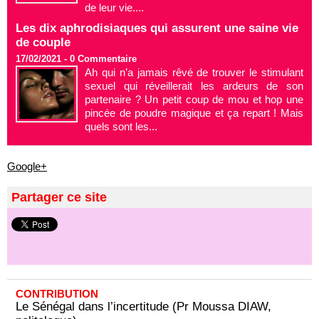
de leur vie....
Les dix aphrodisiaques qui assurent une saine vie
de couple
17/02/2021 -
0
Commentaire
Ah qui n’a jamais rêvé de trouver le stimulant
sexuel qui réveillerait les ardeurs de son
partenaire ? Un petit coup de mou et hop une
pincée de poudre magique et ça repart ! Mais
quels sont les...
Google+
Partager ce site
CONTRIBUTION
Le Sénégal dans l’incertitude (Pr Moussa DIAW,