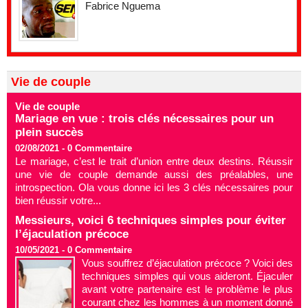
Fabrice Nguema
Vie de couple
Vie de couple
Mariage en vue : trois clés nécessaires pour un
plein succès
02/08/2021 -
0
Commentaire
Le mariage, c’est le trait d’union entre deux destins. Réussir
une vie de couple demande aussi des préalables, une
introspection. Ola vous donne ici les 3 clés nécessaires pour
bien réussir votre...
Messieurs, voici 6 techniques simples pour éviter
l’éjaculation précoce
10/05/2021 -
0
Commentaire
Vous souffrez d’éjaculation précoce ? Voici des
techniques simples qui vous aideront. Éjaculer
avant votre partenaire est le problème le plus
courant chez les hommes à un moment donné