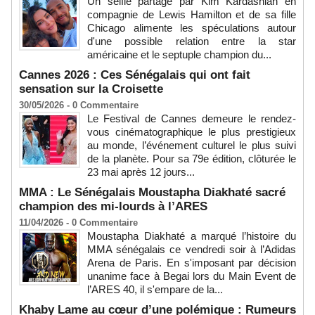
Un selfie partagé par Kim Kardashian en
compagnie de Lewis Hamilton et de sa fille
Chicago alimente les spéculations autour
d'une possible relation entre la star
américaine et le septuple champion du...
Cannes 2026 : Ces Sénégalais qui ont fait
sensation sur la Croisette
30/05/2026 -
0
Commentaire
Le Festival de Cannes demeure le rendez-
vous cinématographique le plus prestigieux
au monde, l’événement culturel le plus suivi
de la planète. Pour sa 79e édition, clôturée le
23 mai après 12 jours...
MMA : Le Sénégalais Moustapha Diakhaté sacré
champion des mi-lourds à l’ARES
11/04/2026 -
0
Commentaire
Moustapha Diakhaté a marqué l’histoire du
MMA sénégalais ce vendredi soir à l’Adidas
Arena de Paris. En s'imposant par décision
unanime face à Begai lors du Main Event de
l’ARES 40, il s'empare de la...
Khaby Lame au cœur d’une polémique : Rumeurs