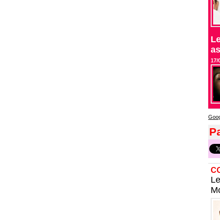
Le
as
17/
Goog
Pa
C
Le
Mo