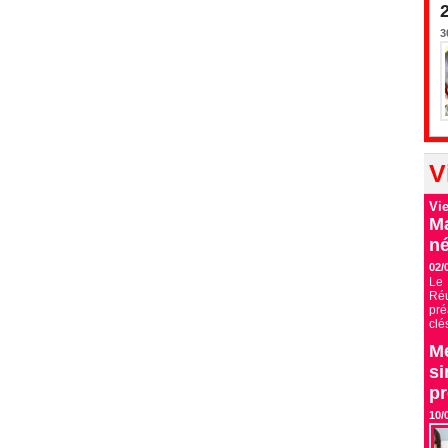
3
V
Vi
Ma
né
02/
Le 
Ré
pré
clé
Me
si
p
10/