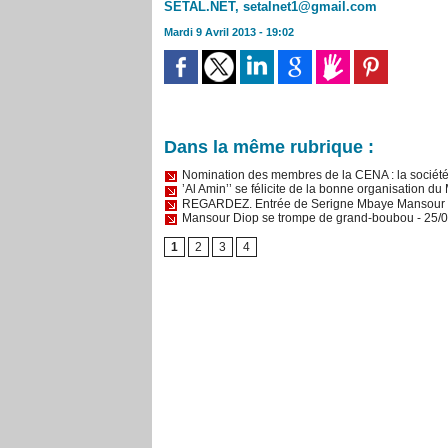
SETAL.NET, setalnet1@gmail.com
Mardi 9 Avril 2013 - 19:02
Dans la même rubrique :
Nomination des membres de la CENA : la société ci
’Al Amin’’ se félicite de la bonne organisation d
REGARDEZ. Entrée de Serigne Mbaye Mansour Sy 
Mansour Diop se trompe de grand-boubou
- 25/
1
2
3
4