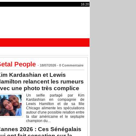
16:20
etal People
- 18/07/2026 -
0
Commentaire
im Kardashian et Lewis
amilton relancent les rumeurs
vec une photo très complice
Un selfie partagé par Kim
Kardashian en compagnie de
Lewis Hamilton et de sa fille
Chicago alimente les spéculations
autour d'une possible relation entre
la star américaine et le septuple
champion du...
annes 2026 : Ces Sénégalais
ui ont fait sensation sur la