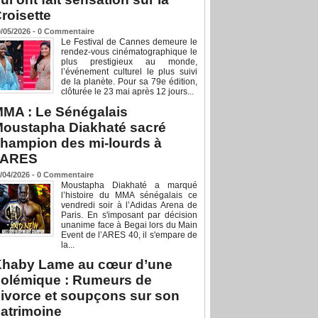
roisette
/05/2026 -
0
Commentaire
Le Festival de Cannes demeure le
rendez-vous cinématographique le
plus prestigieux au monde,
l’événement culturel le plus suivi
de la planète. Pour sa 79e édition,
clôturée le 23 mai après 12 jours...
MA : Le Sénégalais
oustapha Diakhaté sacré
hampion des mi-lourds à
’ARES
/04/2026 -
0
Commentaire
Moustapha Diakhaté a marqué
l’histoire du MMA sénégalais ce
vendredi soir à l’Adidas Arena de
Paris. En s'imposant par décision
unanime face à Begai lors du Main
Event de l’ARES 40, il s'empare de
la...
haby Lame au cœur d’une
olémique : Rumeurs de
ivorce et soupçons sur son
atrimoine