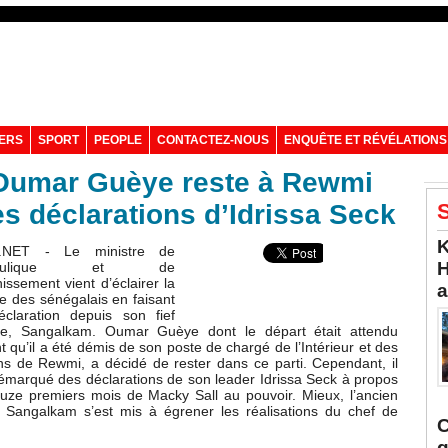
VERS
SPORT
PEOPLE
CONTACTEZ-NOUS
ENQUÊTE ET RÉVÉLATIONS
 Oumar Guèye reste à Rewmi
 déclarations d’Idrissa Seck
S
K
.NET - Le ministre de
H
ydraulique et de
nissement vient d’éclairer la
a
ne des sénégalais en faisant
claration depuis son fief
que, Sangalkam. Oumar Guèye dont le départ était attendu
t qu’il a été démis de son poste de chargé de l’Intérieur et des
ons de Rewmi, a décidé de rester dans ce parti. Cependant, il
démarqué des déclarations de son leader Idrissa Seck à propos
uze premiers mois de Macky Sall au pouvoir. Mieux, l’ancien
 Sangalkam s’est mis à égrener les réalisations du chef de
C
q