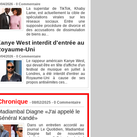
/04/2026 -
0
Commentaire
La superstar de TikTok, Khaby
Lame, est actuellement la cible de
spéculations virales sur les
réseaux sociaux. Entre une
supposée procédure de divorce et
des accusations de dissimulation
de biens au...
anye West interdit d'entrée au
Royaume-Uni
/04/2026 -
0
Commentaire
Le rappeur américain Kanye West,
qui devait être en tête d'affiche d'un
festival de musique en juillet à
Londres, a été interdit d'entrer au
Royaume-Uni à cause de ses
propos antisémites ces...
Chronique
- 08/02/2025 -
0
Commentaire
Madiambal Diagne «J'ai appelé le
Général Kandé»
Dans un entretien accordé au
journal Le Quotidien, Madiambal
Diagne fait de nouvelles