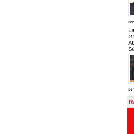
con
La
Gr
A
Sé
per
R