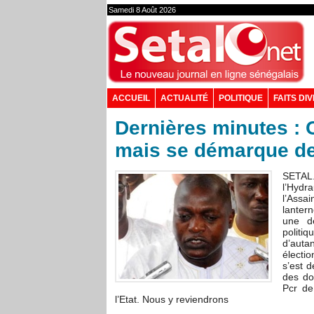
Samedi 8 Août 2026
ACCUEIL
ACTUALITÉ
POLITIQUE
FAITS DI
Dernières minutes :
mais se démarque des
SETAL
l’H
l’Assai
lanter
une dé
politi
d’autan
électi
s’est 
des do
Pcr de
l’Etat. Nous y reviendrons