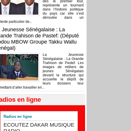
dès le premier tour,
représente un tournant
dans l’histoire politique
du pays car elle s’est
déroulée dans un
texte particulier de...
 Jeunesse Sénégalaise : La
ande Trahison de Pastef: (Député
bdou MBOW Groupe Takku Wallu
négal)
La Jeunesse
Sénégalaise : La Grande
Trahison de Pastef. Les
images de milliers de
jeunes Sénégalais
devant la structure qui
accueille le dépôt de
leurs dossiers leur
mettant d’aller travailler en...
adios en ligne
Radios en ligne
ECOUTEZ DAKAR MUSIQUE
RADIO