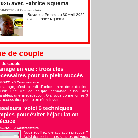
2026 avec Fabrice Nguema
0/04/2026 -
0
Commentaire
Revue de Presse du 30 Avril 2026
avec Fabrice Nguema
ie de couple
e de couple
riage en vue : trois clés
cessaires pour un plein succès
08/2021 -
0
Commentaire
mariage, c’est le trait d’union entre deux destins.
ussir une vie de couple demande aussi des
alables, une introspection. Ola vous donne ici les 3
s nécessaires pour bien réussir votre...
ssieurs, voici 6 techniques
mples pour éviter l’éjaculation
récoce
05/2021 -
0
Commentaire
Vous souffrez d’éjaculation précoce ?
Voici des techniques simples qui vous