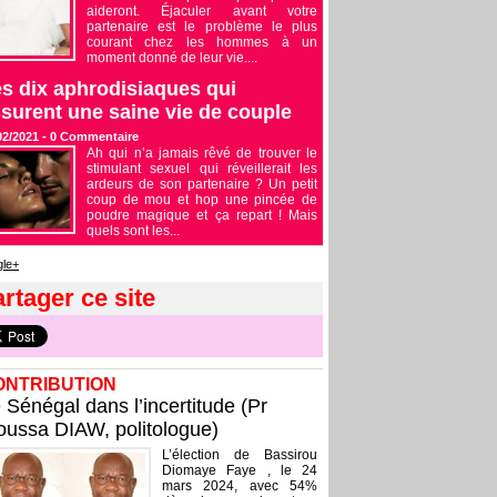
aideront. Éjaculer avant votre
partenaire est le problème le plus
courant chez les hommes à un
moment donné de leur vie....
s dix aphrodisiaques qui
surent une saine vie de couple
02/2021 -
0
Commentaire
Ah qui n’a jamais rêvé de trouver le
stimulant sexuel qui réveillerait les
ardeurs de son partenaire ? Un petit
coup de mou et hop une pincée de
poudre magique et ça repart ! Mais
quels sont les...
le+
rtager ce site
ONTRIBUTION
 Sénégal dans l’incertitude (Pr
ussa DIAW, politologue)
L’élection de Bassirou
Diomaye Faye , le 24
mars 2024, avec 54%