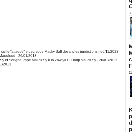
C
30
M
vile "attaque"le décret de Macky Sall devant les juridictions
- 06/11/2023
M
u Maouloud
- 26/01/2013
c
et Serigne Pape Malick Sy à la Zawiya El Hadji Malick Sy
- 26/01/2013
01/2013
l
11
K
p
d
p