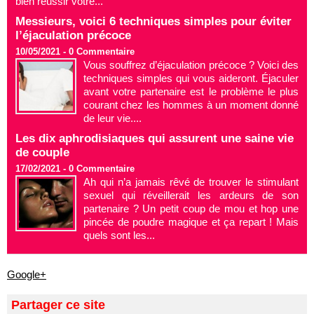
bien réussir votre...
Messieurs, voici 6 techniques simples pour éviter
l’éjaculation précoce
10/05/2021 -
0
Commentaire
Vous souffrez d’éjaculation précoce ? Voici des
techniques simples qui vous aideront. Éjaculer
avant votre partenaire est le problème le plus
courant chez les hommes à un moment donné
de leur vie....
Les dix aphrodisiaques qui assurent une saine vie
de couple
17/02/2021 -
0
Commentaire
Ah qui n’a jamais rêvé de trouver le stimulant
sexuel qui réveillerait les ardeurs de son
partenaire ? Un petit coup de mou et hop une
pincée de poudre magique et ça repart ! Mais
quels sont les...
Google+
Partager ce site