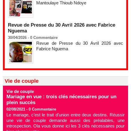
Mantoulaye Thioub Ndoye
Revue de Presse du 30 Avril 2026 avec Fabrice
Nguema
30/04/2026 -
0
Commentaire
Revue de Presse du 30 Avril 2026 avec
Fabrice Nguema
Vie de couple
Vie de couple
Mariage en vue : trois clés nécessaires pour un
plein succès
02/08/2021 -
0
Commentaire
Le mariage, c’est le trait d’union entre deux destins. Réussir
une vie de couple demande aussi des préalables, une
introspection. Ola vous donne ici les 3 clés nécessaires pour