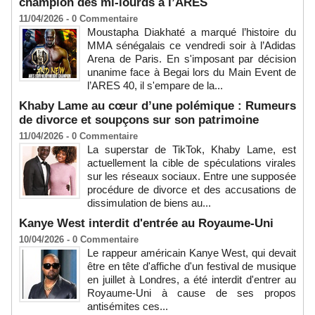
champion des mi-lourds à l’ARES
11/04/2026 -
0
Commentaire
Moustapha Diakhaté a marqué l’histoire du
MMA sénégalais ce vendredi soir à l’Adidas
Arena de Paris. En s'imposant par décision
unanime face à Begai lors du Main Event de
l’ARES 40, il s'empare de la...
Khaby Lame au cœur d’une polémique : Rumeurs
de divorce et soupçons sur son patrimoine
11/04/2026 -
0
Commentaire
La superstar de TikTok, Khaby Lame, est
actuellement la cible de spéculations virales
sur les réseaux sociaux. Entre une supposée
procédure de divorce et des accusations de
dissimulation de biens au...
Kanye West interdit d'entrée au Royaume-Uni
10/04/2026 -
0
Commentaire
Le rappeur américain Kanye West, qui devait
être en tête d'affiche d'un festival de musique
en juillet à Londres, a été interdit d'entrer au
Royaume-Uni à cause de ses propos
antisémites ces...