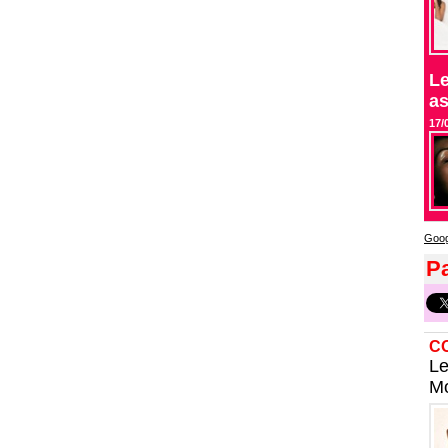
Le
as
17/
Goog
Pa
C
Le
Mo