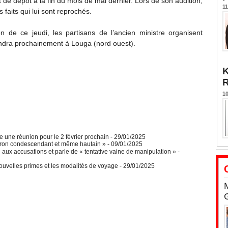
e dépôt à la fin du mois de mai dernier. Lors de son audition,
11
 faits qui lui sont reprochés.
on de ce jeudi, les partisans de l’ancien ministre organisent
endra prochainement à Louga (nord ouest).
K
10
 une réunion pour le 2 février prochain
- 29/01/2025
cron condescendant et même hautain »
- 09/01/2025
aux accusations et parle de « tentative vaine de manipulation »
-
ouvelles primes et les modalités de voyage
- 29/01/2025