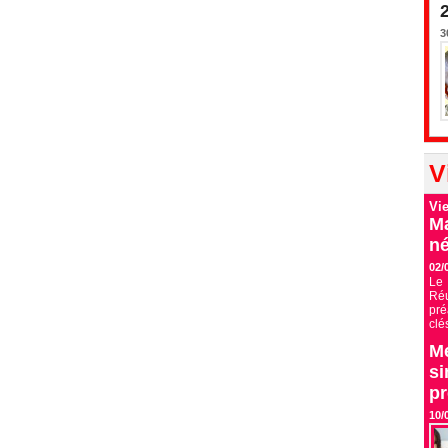
3
V
Vi
Ma
né
02/
Le 
Ré
pré
clé
Me
si
p
10/