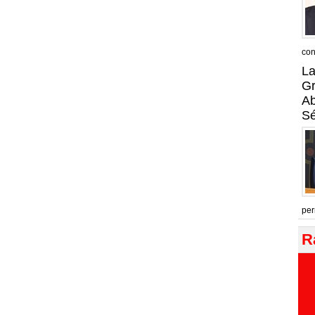
con
La
Gr
A
Sé
per
R