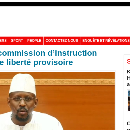
VERS
SPORT
PEOPLE
CONTACTEZ-NOUS
ENQUÊTE ET RÉVÉLATIONS
commission d’instruction
 liberté provisoire
S
K
H
a
C
q