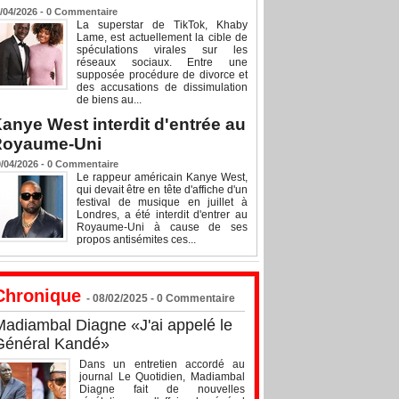
/04/2026 -
0
Commentaire
La superstar de TikTok, Khaby
Lame, est actuellement la cible de
spéculations virales sur les
réseaux sociaux. Entre une
supposée procédure de divorce et
des accusations de dissimulation
de biens au...
anye West interdit d'entrée au
Royaume-Uni
/04/2026 -
0
Commentaire
Le rappeur américain Kanye West,
qui devait être en tête d'affiche d'un
festival de musique en juillet à
Londres, a été interdit d'entrer au
Royaume-Uni à cause de ses
propos antisémites ces...
Chronique
- 08/02/2025 -
0
Commentaire
Madiambal Diagne «J'ai appelé le
Général Kandé»
Dans un entretien accordé au
journal Le Quotidien, Madiambal
Diagne fait de nouvelles