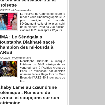
roisette
/05/2026 -
0
Commentaire
Le Festival de Cannes demeure le
rendez-vous cinématographique le
plus prestigieux au monde,
l’événement culturel le plus suivi
de la planète. Pour sa 79e édition,
clôturée le 23 mai après 12 jours...
MA : Le Sénégalais
oustapha Diakhaté sacré
hampion des mi-lourds à
’ARES
/04/2026 -
0
Commentaire
Moustapha Diakhaté a marqué
l’histoire du MMA sénégalais ce
vendredi soir à l’Adidas Arena de
Paris. En s'imposant par décision
unanime face à Begai lors du Main
Event de l’ARES 40, il s'empare de
la...
haby Lame au cœur d’une
olémique : Rumeurs de
ivorce et soupçons sur son
atrimoine