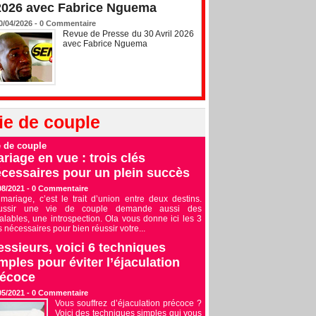
2026 avec Fabrice Nguema
0/04/2026 -
0
Commentaire
Revue de Presse du 30 Avril 2026
avec Fabrice Nguema
ie de couple
e de couple
riage en vue : trois clés
cessaires pour un plein succès
08/2021 -
0
Commentaire
mariage, c’est le trait d’union entre deux destins.
ussir une vie de couple demande aussi des
alables, une introspection. Ola vous donne ici les 3
s nécessaires pour bien réussir votre...
ssieurs, voici 6 techniques
mples pour éviter l’éjaculation
récoce
05/2021 -
0
Commentaire
Vous souffrez d’éjaculation précoce ?
Voici des techniques simples qui vous