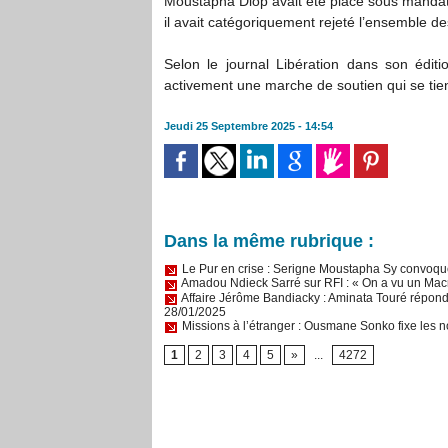
Moustapha Diop avait été placé sous mandat d
il avait catégoriquement rejeté l’ensemble des
Selon le journal Libération dans son éditi
activement une marche de soutien qui se ti
Jeudi 25 Septembre 2025 - 14:54
Dans la même rubrique :
Le Pur en crise : Serigne Moustapha Sy convoque
Amadou Ndieck Sarré sur RFI : « On a vu un Ma
Affaire Jérôme Bandiacky : Aminata Touré répond 
28/01/2025
Missions à l’étranger : Ousmane Sonko fixe les n
1
2
3
4
5
»
...
4272