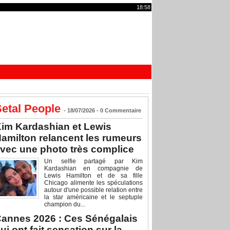
18:58
etal People
- 18/07/2026 -
0
Commentaire
im Kardashian et Lewis
amilton relancent les rumeurs
vec une photo très complice
Un selfie partagé par Kim
Kardashian en compagnie de
Lewis Hamilton et de sa fille
Chicago alimente les spéculations
autour d'une possible relation entre
la star américaine et le septuple
champion du...
annes 2026 : Ces Sénégalais
ui ont fait sensation sur la