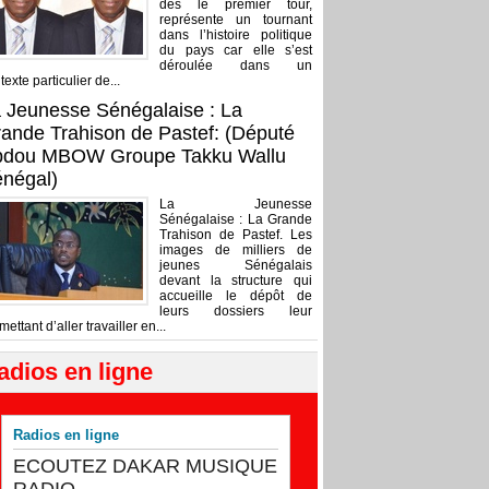
dès le premier tour,
représente un tournant
dans l’histoire politique
du pays car elle s’est
déroulée dans un
texte particulier de...
 Jeunesse Sénégalaise : La
ande Trahison de Pastef: (Député
bdou MBOW Groupe Takku Wallu
négal)
La Jeunesse
Sénégalaise : La Grande
Trahison de Pastef. Les
images de milliers de
jeunes Sénégalais
devant la structure qui
accueille le dépôt de
leurs dossiers leur
mettant d’aller travailler en...
adios en ligne
Radios en ligne
ECOUTEZ DAKAR MUSIQUE
RADIO