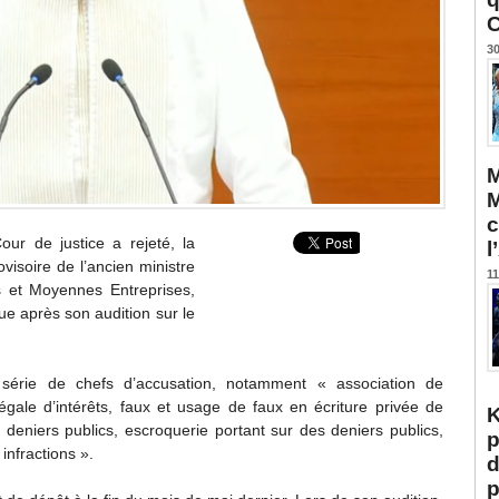
C
30
M
M
c
ur de justice a rejeté, la
l
visoire de l’ancien ministre
11
s et Moyennes Entreprises,
ue après son audition sur le
e série de chefs d’accusation, notamment « association de
llégale d’intérêts, faux et usage de faux en écriture privée de
K
niers publics, escroquerie portant sur des deniers publics,
p
infractions ».
d
p