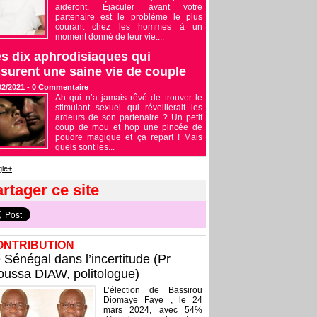
aideront. Éjaculer avant votre
partenaire est le problème le plus
courant chez les hommes à un
moment donné de leur vie....
s dix aphrodisiaques qui
surent une saine vie de couple
02/2021 -
0
Commentaire
Ah qui n’a jamais rêvé de trouver le
stimulant sexuel qui réveillerait les
ardeurs de son partenaire ? Un petit
coup de mou et hop une pincée de
poudre magique et ça repart ! Mais
quels sont les...
le+
rtager ce site
ONTRIBUTION
 Sénégal dans l’incertitude (Pr
ussa DIAW, politologue)
L’élection de Bassirou
Diomaye Faye , le 24
mars 2024, avec 54%