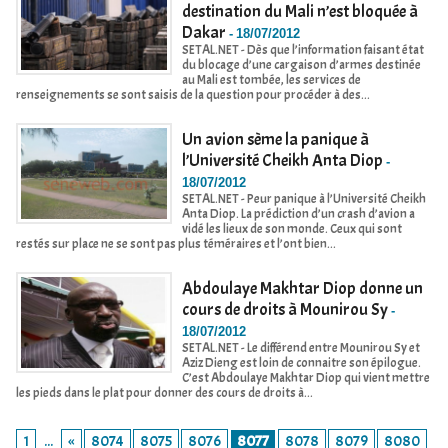
destination du Mali n’est bloquée à
Dakar
-
18/07/2012
SETAL.NET - Dès que l’information faisant état
du blocage d’une cargaison d’armes destinée
au Mali est tombée, les services de
renseignements se sont saisis de la question pour procéder à des...
Un avion sème la panique à
l’Université Cheikh Anta Diop
-
18/07/2012
SETAL.NET - Peur panique à l’Université Cheikh
Anta Diop. La prédiction d’un crash d’avion a
vidé les lieux de son monde. Ceux qui sont
restés sur place ne se sont pas plus téméraires et l’ont bien...
Abdoulaye Makhtar Diop donne un
cours de droits à Mounirou Sy
-
18/07/2012
SETAL.NET - Le différend entre Mounirou Sy et
Aziz Dieng est loin de connaitre son épilogue.
C’est Abdoulaye Makhtar Diop qui vient mettre
les pieds dans le plat pour donner des cours de droits à...
1
...
«
8074
8075
8076
8077
8078
8079
8080