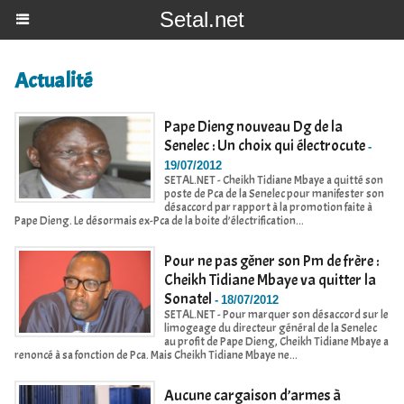
Setal.net
Actualité
Pape Dieng nouveau Dg de la
Senelec : Un choix qui électrocute
-
19/07/2012
SETAL.NET - Cheikh Tidiane Mbaye a quitté son
poste de Pca de la Senelec pour manifester son
désaccord par rapport à la promotion faite à
Pape Dieng. Le désormais ex-Pca de la boite d’électrification...
Pour ne pas gêner son Pm de frère :
Cheikh Tidiane Mbaye va quitter la
Sonatel
-
18/07/2012
SETAL.NET - Pour marquer son désaccord sur le
limogeage du directeur général de la Senelec
au profit de Pape Dieng, Cheikh Tidiane Mbaye a
renoncé à sa fonction de Pca. Mais Cheikh Tidiane Mbaye ne...
Aucune cargaison d’armes à