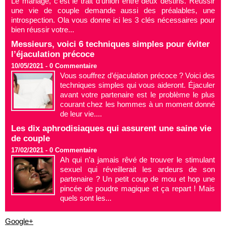
Le mariage, c’est le trait d’union entre deux destins. Réussir
une vie de couple demande aussi des préalables, une
introspection. Ola vous donne ici les 3 clés nécessaires pour
bien réussir votre...
Messieurs, voici 6 techniques simples pour éviter
l’éjaculation précoce
10/05/2021 -
0
Commentaire
Vous souffrez d’éjaculation précoce ? Voici des
techniques simples qui vous aideront. Éjaculer
avant votre partenaire est le problème le plus
courant chez les hommes à un moment donné
de leur vie....
Les dix aphrodisiaques qui assurent une saine vie
de couple
17/02/2021 -
0
Commentaire
Ah qui n’a jamais rêvé de trouver le stimulant
sexuel qui réveillerait les ardeurs de son
partenaire ? Un petit coup de mou et hop une
pincée de poudre magique et ça repart ! Mais
quels sont les...
Google+