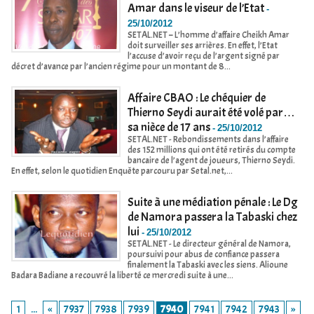
Amar dans le viseur de l’Etat
-
25/10/2012
SETAL.NET – L’homme d’affaire Cheikh Amar
doit surveiller ses arrières. En effet, l’Etat
l’accuse d’avoir reçu de l’argent signé par
décret d’avance par l’ancien régime pour un montant de 8...
Affaire CBAO : Le chéquier de
Thierno Seydi aurait été volé par…
sa nièce de 17 ans
-
25/10/2012
SETAL.NET - Rebondissements dans l’affaire
des 152 millions qui ont été retirés du compte
bancaire de l’agent de joueurs, Thierno Seydi.
En effet, selon le quotidien Enquête parcouru par Setal.net,...
Suite à une médiation pénale : Le Dg
de Namora passera la Tabaski chez
lui
-
25/10/2012
SETAL.NET - Le directeur général de Namora,
poursuivi pour abus de confiance passera
finalement la Tabaski avec les siens. Alioune
Badara Badiane a recouvré la liberté ce mercredi suite à une...
1
...
«
7937
7938
7939
7940
7941
7942
7943
»