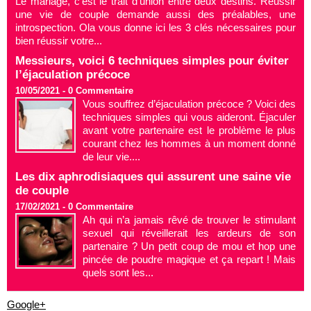
Le mariage, c’est le trait d’union entre deux destins. Réussir
une vie de couple demande aussi des préalables, une
introspection. Ola vous donne ici les 3 clés nécessaires pour
bien réussir votre...
Messieurs, voici 6 techniques simples pour éviter
l’éjaculation précoce
10/05/2021 -
0
Commentaire
Vous souffrez d’éjaculation précoce ? Voici des
techniques simples qui vous aideront. Éjaculer
avant votre partenaire est le problème le plus
courant chez les hommes à un moment donné
de leur vie....
Les dix aphrodisiaques qui assurent une saine vie
de couple
17/02/2021 -
0
Commentaire
Ah qui n’a jamais rêvé de trouver le stimulant
sexuel qui réveillerait les ardeurs de son
partenaire ? Un petit coup de mou et hop une
pincée de poudre magique et ça repart ! Mais
quels sont les...
Google+