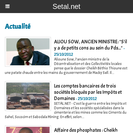
Setal.net
Actualité
ALIOU SOW, ANCIEN MINISTRE: "S'il
y a de petits cons au sein du Pds..."
-
25/10/2012
Alioune Sow, l’ancien ministre de la
Décentralisation et des Collectivités locales
pense que le dossier Cheikh Béthio Thioune est
une patate chaude entre les mains du gouvernement de Macky Sall. Il...
Les comptes bancaires de trois
sociétés bloqués par les Impôts et
Domaines
-
25/10/2012
SETAL.NET - C’est la guerre entre les Impôts et
Domaines et les sociétés spécialisées dans la
cimenterie et les mines comme les Ciments du
Sahel, Sococim et Sabodala Mining. En effet, selon...
Affaire des phosphates : Cheikh